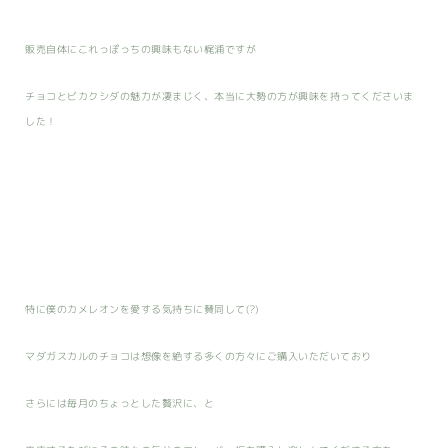
販売自体にこれっぽっちの興味もない梶浦ですが
チョコとビカクシダの魅力が凄まじく、本当に大勢の方が興味を持ってくださいま
した！
特に僕のカメレオンを愛する気持ちに賛同して(?)
マダガスカルのチョコは想像を絶する多くの方々にご購入いただいており
さらには毎月のちょっとした贅沢に、と