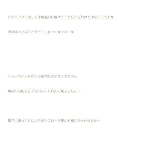
ビカクシダに関しては積極的に増やそうとしてるわけではないのですが
内外問わず溢れかえってしまってますね…笑
リューカデンドロンは植物好きな方はもちろん
植物を特別好きでない方にも好評で驚きました！
調子に乗ってサロン外のアプローチ横にも植えちゃいました←