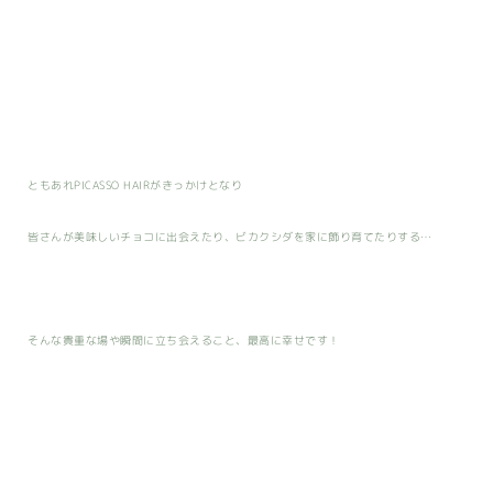
ともあれPICASSO HAIRがきっかけとなり
皆さんが美味しいチョコに出会えたり、ビカクシダを家に飾り育てたりする…
そんな貴重な場や瞬間に立ち会えること、最高に幸せです！