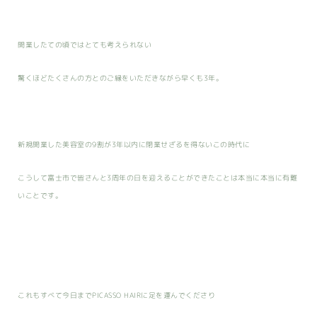
開業したての頃ではとても考えられない
驚くほどたくさんの方とのご縁をいただきながら早くも3年。
新規開業した美容室の9割が3年以内に閉業せざるを得ないこの時代に
こうして富士市で皆さんと3周年の日を迎えることができたことは本当に本当に有難
いことです。
これもすべて今日までPICASSO HAIRに足を運んでくださり