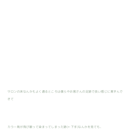
サロンの床なんかもよく通るところは僕らやお客さんの足跡で良い感じに黒ずんで
きて
カラー剤が飛び散って染まってしまった跡(←下手)なんかを見ても、