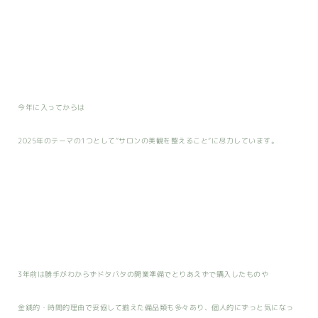
今年に入ってからは
2025年のテーマの1つとして”サロンの美観を整えること”に尽力しています。
3年前は勝手がわからずドタバタの開業準備でとりあえずで購入したものや
金銭的・時間的理由で妥協して揃えた備品類も多々あり、個人的にずっと気になっ