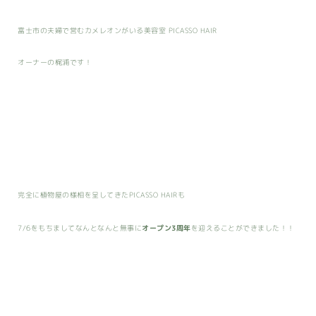
富士市の夫婦で営むカメレオンがいる美容室 PICASSO HAIR
オーナーの梶浦です！
完全に植物屋の様相を呈してきたPICASSO HAIRも
7/6をもちましてなんとなんと無事に
オープン3周年
を迎えることができました！！