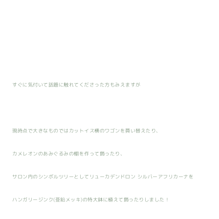
すぐに気付いて話題に触れてくださった方もみえますが
現時点で大きなものではカットイス横のワゴンを買い替えたり、
カメレオンのあみぐるみの棚を作って飾ったり、
サロン内のシンボルツリーとしてリューカデンドロン シルバーアフリカーナを
ハンガリージンク(亜鉛メッキ)の特大鉢に植えて飾ったりしました！