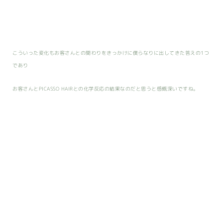
こういった変化もお客さんとの関わりをきっかけに僕らなりに出してきた答えの1つ
であり
お客さんとPICASSO HAIRとの化学反応の結果なのだと思うと感慨深いですね。