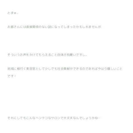
とまぁ、
お客さんには直接関係のない話になってしまったかもしれませんが
そういうお声をかけてもらえること自体が有難いですし、
地域に根付く美容室として少しでも社会貢献ができるのであればやはり嬉しいこと
です！
それにしてもこんなヘンテコなサロンで大丈夫なんでしょうかね…