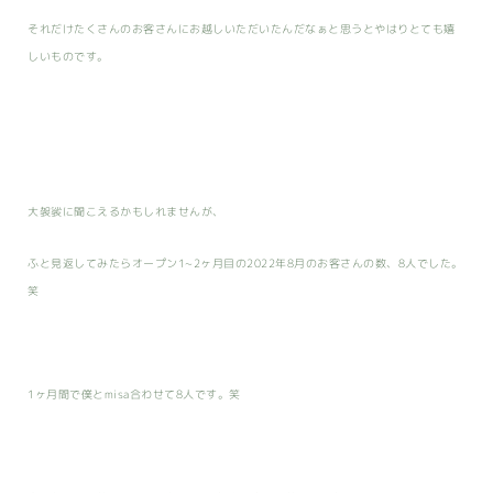
それだけたくさんのお客さんにお越しいただいたんだなぁと思うとやはりとても嬉
しいものです。
大袈裟に聞こえるかもしれませんが、
ふと見返してみたらオープン1~2ヶ月目の2022年8月のお客さんの数、8人でした。
笑
1ヶ月間で僕とmisa合わせて8人です。笑