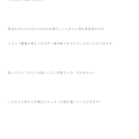
残念ながらPICASSO HAIRは夫婦でこじんまりと営む美容室のため
スタッフ募集は考えておらず一律お断りをさせていただいておりますが、
若いスタッフさんとお話ししたいお客さん方…すみません←
これからも変わらず僕のカメレオンの話を聞いていただきます←