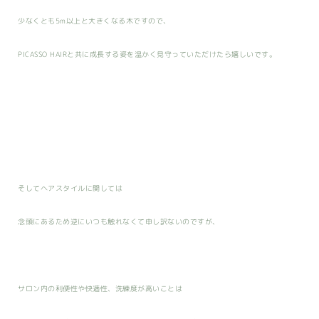
少なくとも5m以上と大きくなる木ですので、
PICASSO HAIRと共に成長する姿を温かく見守っていただけたら嬉しいです。
そしてヘアスタイルに関しては
念頭にあるため逆にいつも触れなくて申し訳ないのですが、
サロン内の利便性や快適性、洗練度が高いことは