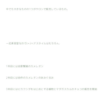
中でも大きなものの1つがサロンで販売しているもの。
一応美容室なので(←)ヘアスタイルはもちろん、
1年目には自家繁殖のカメレオン
2年目には自作のカメレオンのあみぐるみ
3年目にはビカクシダをはじめとする植物とマダガスカルのチョコの販売を開始