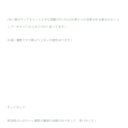
(先に僕がやってもらって大きな問題がなければお客さんの同意がある場合のみシャ
ンプーをやってもらおうかなと思ってます)
※誠に遺憾ですが僕より上手い可能性あります←
そしてそして
美容師さんのカット講習の講師の依頼がありまして、受けました！