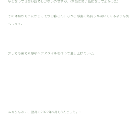
今となっては笑い話でしかないのですが、(本当に笑い話になってよかった)
その体験があったからこそ今お客さんに心から感謝の気持ちが湧いてくるような気
もします。
少しでも楽で素敵なヘアスタイルを作って差し上げたいと。
あぁちなみに、翌月の2022年9月も8人でした。←