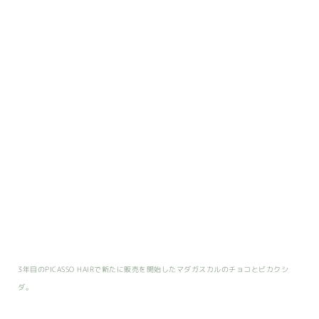
3年目のPICASSO HAIRで新たに販売を開始したマダガスカルのチョコとビカクシ
ダ。