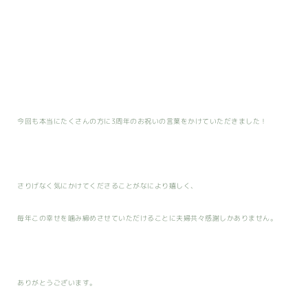
今回も本当にたくさんの方に3周年のお祝いの言葉をかけていただきました！
さりげなく気にかけてくださることがなにより嬉しく、
毎年この幸せを噛み締めさせていただけることに夫婦共々感謝しかありません。
ありがとうございます。