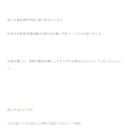
他にも美容専門学校に通う学生さんから
在学中の実習(実務体験)の協力のお願いがあり、こちらは受けました！
お話を聞くと、実習の最終目標としてどうやらお客さんのシャンプーをしたいらし
く…
我こそはという方！
7/25(金)~7/30(水)にご予約ご来店ください！←告知