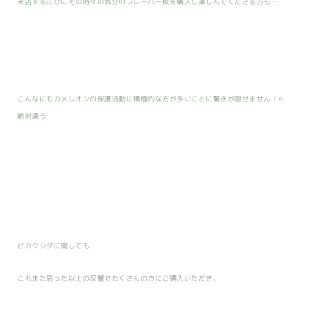
来店するたびにその時々の気分のフレーバー板を購入し楽しんでくださる方も…
こんなにもカメレオンの保護活動に積極的な方が多いことに驚きが隠せません！←
絶対違う
ビカクシダに関しても
これまた思った以上の反響でたくさんの方にご購入いただき、