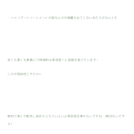
…シャンプートリートメントの話なんかが微塵も出てこないあたりがなんとも
良くも悪くも無事に(?)特徴的な美容室へと変貌を遂げています！
これが独自性とやらか←
朝釣り魚とか販売し始めたらもういよいよ美容室名乗れないですね…(絶対ないです
よ)