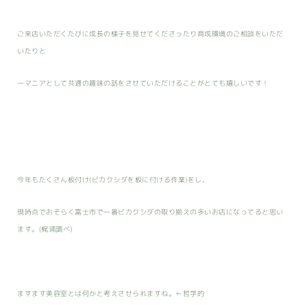
ご来店いただくたびに成長の様子を見せてくださったり育成環境のご相談をいただ
いたりと
一マニアとして共通の趣味の話をさせていただけることがとても嬉しいです！
今年もたくさん板付け(ビカクシダを板に付ける作業)をし、
現時点でおそらく富士市で一番ビカクシダの取り揃えの多いお店になってると思い
ます。(梶浦調べ)
ますます美容室とは何かと考えさせられますね。←哲学的