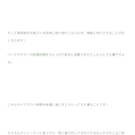
そして美容師がお客さんを同時に掛け持ちしないため、無駄に待たされることがな
くなります！
パーマやカラーの放置時間をちょっぴり長めに放置されたりしたらとても嫌ですよ
ね。
これらすべてサロン時間を快適に過ごす上でとっても大事なことです！
もちろんマンツーマンと言っても、常に張り付いてるわけではないのでそこはご安