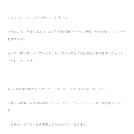
コミュニケーションやプライベート面でも、
担当がころころ変わるより1人の美容師が責任を持って担当する方が安心して任せら
れますよね！
同一のサロンでシャンプーやカット、カラーの度に何度も同じ質問をされたらうん
ざりしちゃいます。
1人の担当美容師としっかりとコミュニケーションを取ることによって
お客さんの髪に対する悩みやライフスタイル、ヘアスタイルの好みが把握できるの
で
より良いヘアスタイルを提案してもらいやすくなります。