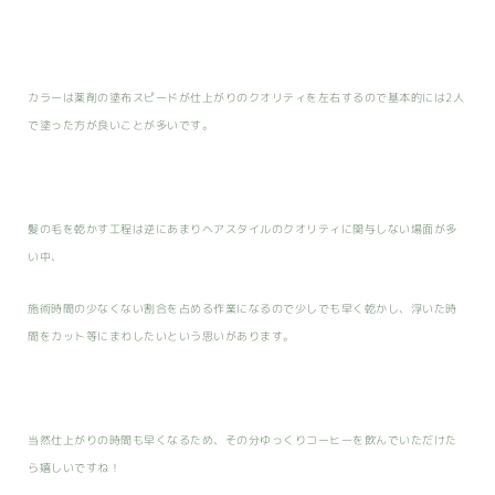
カラーは薬剤の塗布スピードが仕上がりのクオリティを左右するので基本的には2人
で塗った方が良いことが多いです。
髪の毛を乾かす工程は逆にあまりヘアスタイルのクオリティに関与しない場面が多
い中、
施術時間の少なくない割合を占める作業になるので少しでも早く乾かし、浮いた時
間をカット等にまわしたいという思いがあります。
当然仕上がりの時間も早くなるため、その分ゆっくりコーヒーを飲んでいただけた
ら嬉しいですね！