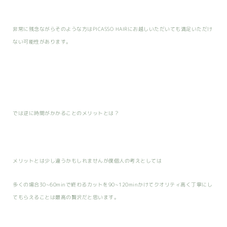
非常に残念ながらそのような方はPICASSO HAIRにお越しいただいても満足いただけ
ない可能性があります。
では逆に時間がかかることのメリットとは？
メリットとは少し違うかもしれませんが僕個人の考えとしては
多くの場合30~60minで終わるカットを90~120minかけてクオリティ高く丁寧にし
てもらえることは最高の贅沢だと思います。