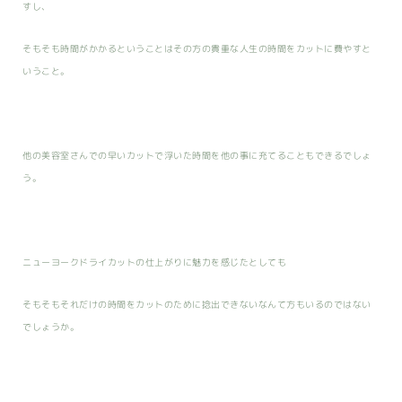
すし、
そもそも時間がかかるということはその方の貴重な人生の時間をカットに費やすと
いうこと。
他の美容室さんでの早いカットで浮いた時間を他の事に充てることもできるでしょ
う。
ニューヨークドライカットの仕上がりに魅力を感じたとしても
そもそもそれだけの時間をカットのために捻出できないなんて方もいるのではない
でしょうか。