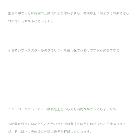
生活の中で十分に時間の元は取れると思いますし、時間以上に何よりその楽さは心
の安定にも繋がると思います。
それでいてヘアスタイルのクオリティも高く保てるわけですから尚更ですね！
ニューヨークドライカットは特性上どうしても時間がかかってしまうため
お時間を作っていただくことやカット中の負担というものが少なからずあります
が、それ以上にその後の生活の負担を軽減してくれます。