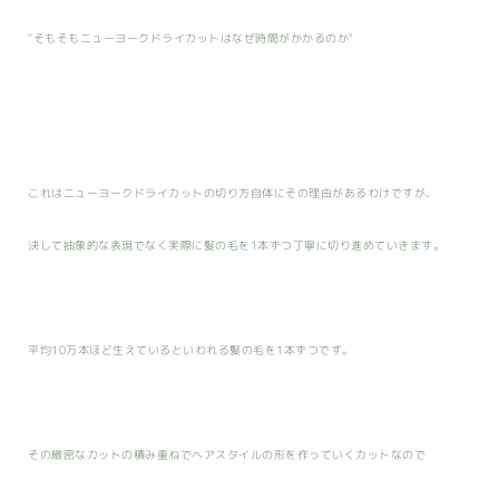
"そもそもニューヨークドライカットはなぜ時間がかかるのか"
これはニューヨークドライカットの切り方自体にその理由があるわけですが、
決して抽象的な表現でなく実際に髪の毛を1本ずつ丁寧に切り進めていきます。
平均10万本ほど生えているといわれる髪の毛を1本ずつです。
その緻密なカットの積み重ねでヘアスタイルの形を作っていくカットなので