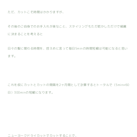
ただ、カットこそ時間はかかりますが、
その後のご自身でのお手入れが楽なこと、スタイリングもただ乾かしただけで綺麗
に決まることを考えると
日々の髪に関わる時間を、控えめに言って毎日5minの時間短縮は可能になると思い
ます。
これを仮にカットとカットの間隔を2ヶ月間として計算するとトータルで（5min×60
日）300minの短縮になります。
ニューヨークドライカットでカットすることで、