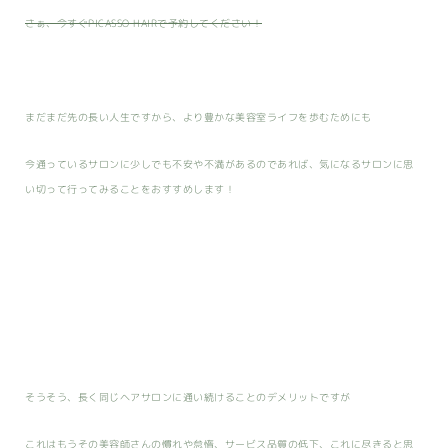
さぁ、今すぐPICASSO HAIRで予約してください！
まだまだ先の長い人生ですから、より豊かな美容室ライフを歩むためにも
今通っているサロンに少しでも不安や不満があるのであれば、気になるサロンに思
い切って行ってみることをおすすめします！
そうそう、長く同じヘアサロンに通い続けることのデメリットですが
これはもうその美容師さんの慣れや怠惰、サービス品質の低下、これに尽きると思