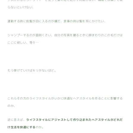
らないといけない、
運動する時に前髪が目に入るのが嫌だ、食事の時は髪を耳にかけたい、
シャンプーするのが面倒くさい、自分の写真を撮るときに顔まわりのこの毛だけは
ここに欲しい、等々…
もう挙げていけばキリがないほど。
これらその方のライフスタイルがいかに快適なヘアスタイルを作ることに影響する
のか、
逆に言えば、
ライフスタイルにアジャストして作り込まれたヘアスタイルがどれだ
け生活を快適にする
のか。