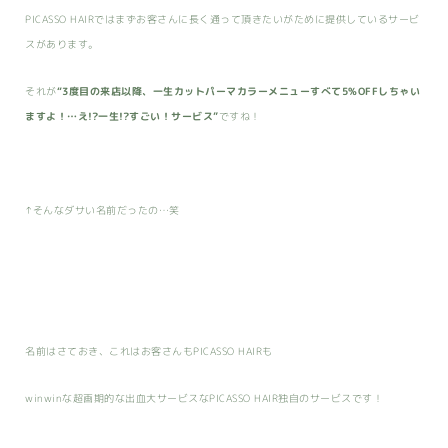
PICASSO HAIRではまずお客さんに長く通って頂きたいがために提供しているサービ
スがあります。
それが
“3度目の来店以降、一生カットパーマカラーメニューすべて5%OFFしちゃい
ますよ！…え!?一生!?すごい！サービス”
ですね！
↑そんなダサい名前だったの…笑
名前はさておき、これはお客さんもPICASSO HAIRも
winwinな超画期的な出血大サービスなPICASSO HAIR独自のサービスです！