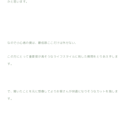
かと思います。
なので小心者の僕は、最低限ここだけは外せない、
この方にとって重要度が高そうなライフスタイルに則した質問をとりあえずしま
す。
で、聞いたことを元に想像してよりお客さんが快適になりそうなカットを施しま
す。