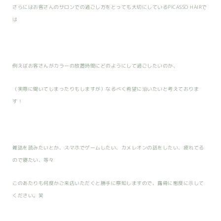
さらにはお客さんのサロンでの過ごし方をとっても大切にしているPICASSO HAIRで
は
例えばお客さんがカラーの放置時間にどのようにして過ごしたいのか、
（実際に聞いてしまったりもしますが）なるべく希望に沿いたいと考えておりま
す！
雑誌を読みたいとか、スマホでゲームしたい、カメレオンの話をしたい、疲れてる
ので寝たい、等々
このあたりも何度かご来店いただくと勝手に察知しますので、露骨に態度に示して
ください。笑