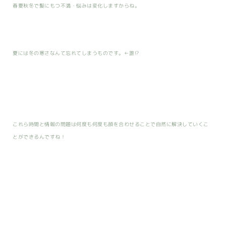
春夏秋冬で髪にもつ不満・悩みは変化しますからね。
夏には冬の寒さなんて忘れてしまうものです。←誰!?
これら時間と情報の問題は何度も何度も顔を合わせることで自然に解決していくこ
とができるんですね！