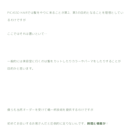
PICASSO HAIRでは髪をやりに来ることが第2、第3の目的となることを理想としてい
るわけですが
ここではそれは置いといて…
一般的には美容室に行くのは髪をカットしたりカラーやパーマをしたりすることが
目的かと思います。
僕らも当然オーダーを受けて精一杯技術を提供するわけですが
初めてお会いするお客さんだと圧倒的に足りないんです、
時間と情報が
！