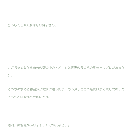
どうしても100点はあり得ません。
いざ切ってみたら自分の頭の中のイメージと実際の髪の毛の動き方にズレがあった
り、
その方の求める雰囲気が微妙に違ったり、もう少しここの毛だけ長く残しておいた
らもっと可愛かったのにとか、
絶対に反省点があります。←ごめんなさい。