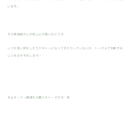
います。
その美容師さんが向上心が高いかどうか、
いつも言い訳をしたりテキトーになってきたりしていないか、トータルで判断する
ことをおすすめします！
まぁオーナー梶浦も大概テキトーですが…笑