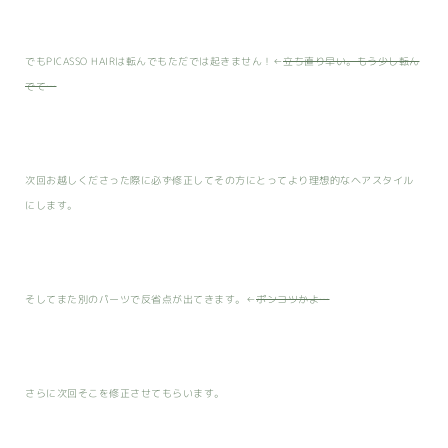
でもPICASSO HAIRは転んでもただでは起きません！←
立ち直り早い。もう少し転ん
でて…
次回お越しくださった際に必ず修正してその方にとってより理想的なヘアスタイル
にします。
そしてまた別のパーツで反省点が出てきます。←
ポンコツかよ…
さらに次回そこを修正させてもらいます。