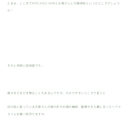
とまぁ、ここまでがPICASSO HAIRとお客さんとの関係性といったところでしょう
か！
それと同時に技術面でも…
僕がまだまだ未熟なこともあるんですが、わかりやすいところで言うと
目の前に座っているお客さんの頭の形やお顔の輪郭、髪質や生え癖に合ったヘアス
タイルを精一杯作りますが、