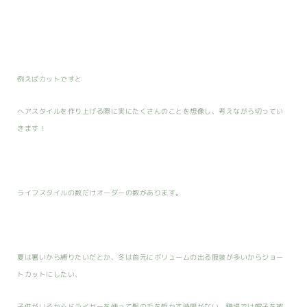
例えばカットですと
ヘアスタイルを作り上げる際に実にたくさんのことを想像し、考えながら切ってい
きます！
ライフスタイルの数だけオーダーの数があります。
夏は暑いから縛りたいだとか、冬は首元にボリュームの出る服装が多いからショー
トカットにしたい、
子供がいるからドライヤーを使って髪の毛を乾かす時間がない、職場では帽子を被