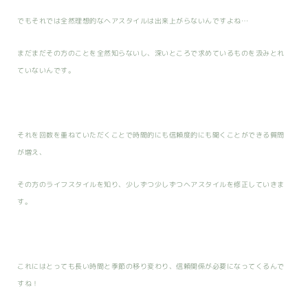
でもそれでは全然理想的なヘアスタイルは出来上がらないんですよね…
まだまだその方のことを全然知らないし、深いところで求めているものを汲みとれ
ていないんです。
それを回数を重ねていただくことで時間的にも信頼度的にも聞くことができる質問
が増え、
その方のライフスタイルを知り、少しずつ少しずつヘアスタイルを修正していきま
す。
これにはとっても長い時間と季節の移り変わり、信頼関係が必要になってくるんで
すね！