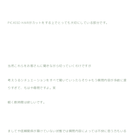
PICASSO HAIRがカットをする上でとっても大切にしている部分です。
当然これらをお客さんに聞きながら切っていくわけですが
考えうるシチュエーションをすべて聞いていったらそりゃもう質問内容が多岐に渡
りすぎて、もはや尋問ですよ。笑
軽く数時間は欲しいです。
ましてや信頼関係が築けていない状態では質問内容によっては不快に思う方もいる