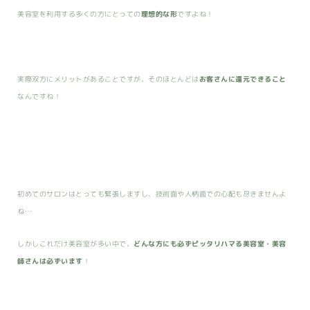
美容室を利用する多くの方にとっての
理想的な形
ですよね！
実際双方にメリットがあることですが、そのほとんどは
お客さんに還元できること
なんですね！
初めてのサロンはとっても緊張しますし、技術面や人柄面での心配も尽きませんよ
ね…
しかしこれだけ美容室が多い中で、
どんな方にも必ずピッタリハマる美容室・美容
師さんは必ずいます
！